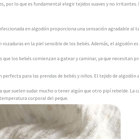
nes, por lo que es fundamental elegir tejidos suaves y no irritante
nfeccionada en algodón proporciona una sensación agradable al t
 rozaduras en la piel sensible de los bebés. Además, el algodón e
as que los bebés comienzan a gatear y caminar, ya que necesitan p
ón perfecta para las prendas de bebés y niños. El tejido de algodó
 que suelen sudar mucho o tener algún que otro pipí rebelde. La 
 temperatura corporal del peque.